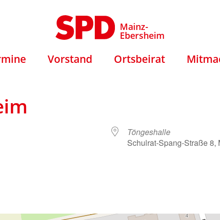
Mainz-
Ebersheim
rmine
Vorstand
Ortsbeirat
Mitma
eim
Töngeshalle
Schulrat-Spang-Straße 8,
e Kalender
iCalendar