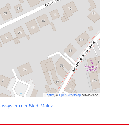
Leaflet
, ©
OpenStreetMap
Mitwirkende
onssystem der Stadt Mainz
.